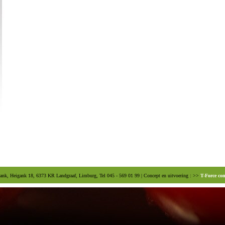
ank, Heigank 18, 6373 KR Landgraaf, Limburg, Tel 045 - 569 01 99 | Concept en uitvoering : >>
T-Force co