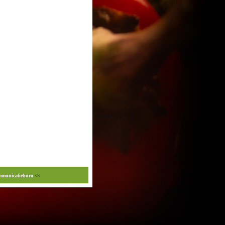
mmunicatieburo
<<